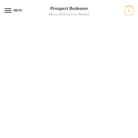
Prosport Bodensee
MENU
0
Move 2024 by Uwe Peschel