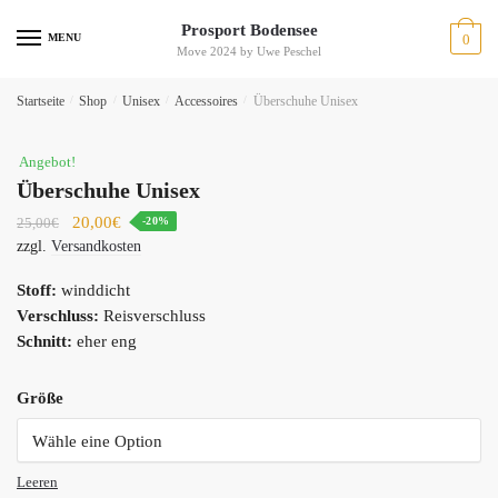
Skip
Skip
Prosport Bodensee
to
to
MENU
0
Move 2024 by Uwe Peschel
navigation
content
Startseite
/
Shop
/
Unisex
/
Accessoires
/
Überschuhe Unisex
Angebot!
Überschuhe Unisex
20,00
€
-20%
25,00
€
zzgl.
Versandkosten
Stoff:
winddicht
Verschluss:
Reisverschluss
Schnitt:
eher eng
Größe
Leeren